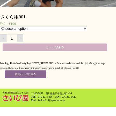
さくら組001
¥
40
–
¥
100
さ
-
+
く
ら
組
001
カートに入れる
quantity
Warning
: Undefined array key "HTTP_REFERER" in
/home/coreelectron/saibien.jp/public_html/wp-
content/themes/saibien/woocommerce/content-single-product.php
on line
81
前のページに戻る
〒920-0867 石川県金沢市長土塀1-2-9
TEL：076-231-5460 FAX：076-231-5617
Mail：kodom019@spacelan.ne.jp