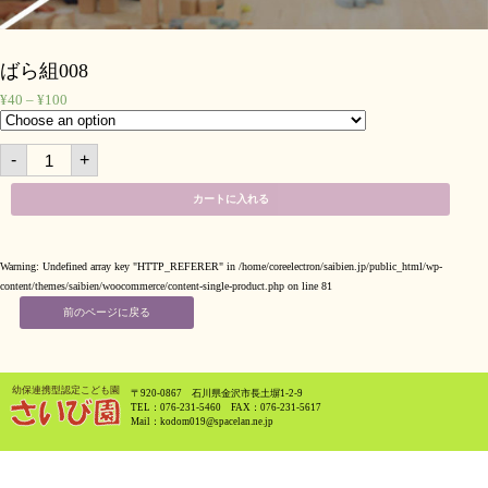
ばら組008
¥
40
–
¥
100
ば
-
+
ら
組
008
quantity
カートに入れる
Warning
: Undefined array key "HTTP_REFERER" in
/home/coreelectron/saibien.jp/public_html/wp-
content/themes/saibien/woocommerce/content-single-product.php
on line
81
前のページに戻る
〒920-0867 石川県金沢市長土塀1-2-9
TEL：076-231-5460 FAX：076-231-5617
Mail：kodom019@spacelan.ne.jp