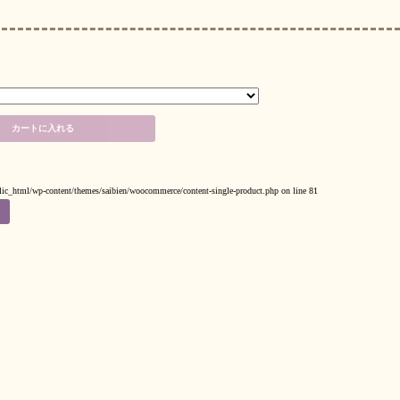
カートに入れる
blic_html/wp-content/themes/saibien/woocommerce/content-single-product.php
on line
81