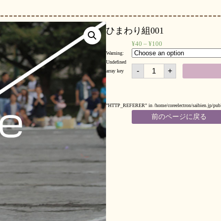
ひまわり組001
¥
40
–
¥
100
Warning
:
Undefined
ひ
-
+
ま
array key
わ
り
組
001
quantity
"HTTP_REFERER" in
/home/coreelectron/saibien.jp/pu
前のページに戻る